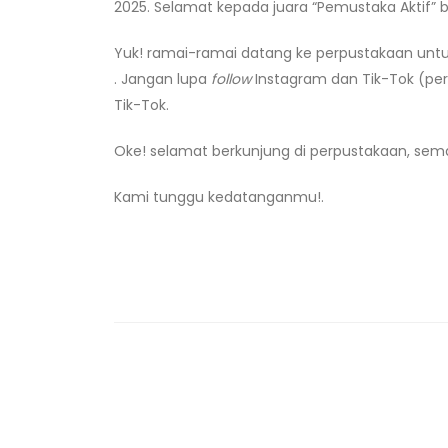
2025. Selamat kepada juara “Pemustaka Aktif” b
Yuk! ramai-ramai datang ke perpustakaan untu
. Jangan lupa
follow
Instagram dan Tik-Tok (per
Tik-Tok.
Oke! selamat berkunjung di perpustakaan, sema
Kami tunggu kedatanganmu!.