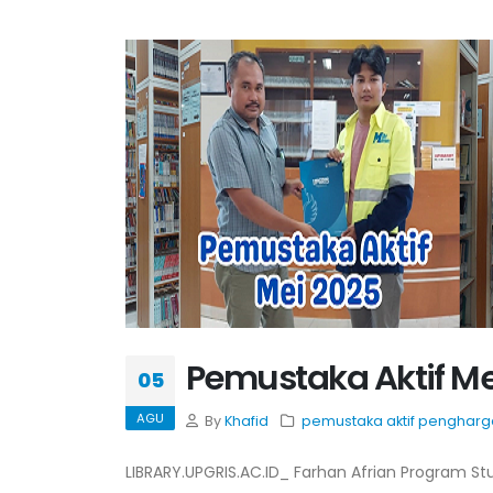
Pemustaka Aktif Me
05
AGU
By
Khafid
pemustaka aktif
pengharg
LIBRARY.UPGRIS.AC.ID_ Farhan Afrian Program St